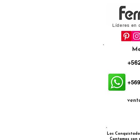
Líderes en 
Me
+562
+569
vent
Los Conquistadore
Contamos con s