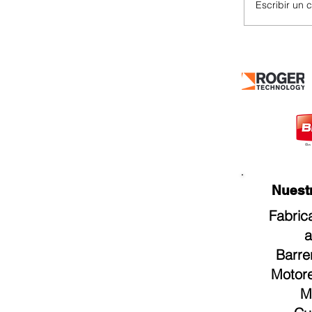
Escribir un 
Portones 
Nuestros
Fabric
a
Barre
Motore
M