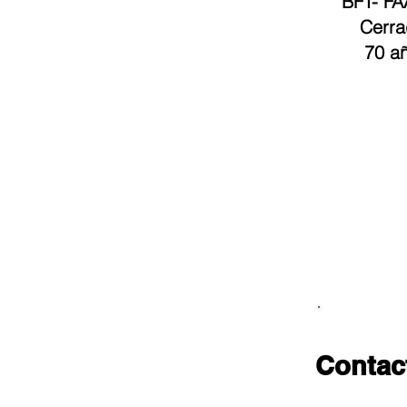
BFT
-
FA
Cerra
70 añ
Contac