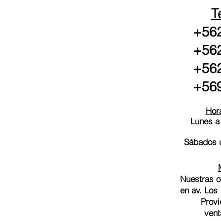
T
+562
+562
+562
+569
Hora
Lunes a
Sábados d
Nuestras o
en av. Los
Provi
vent