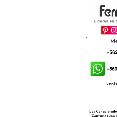
Líderes en 
Me
+562
+569
vent
Los Conquistadore
Contamos con s