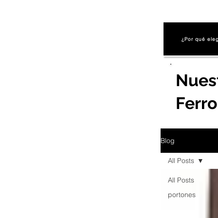
¿Por qué ele
Nues
Ferr
Blog
All Posts
All Posts
portones