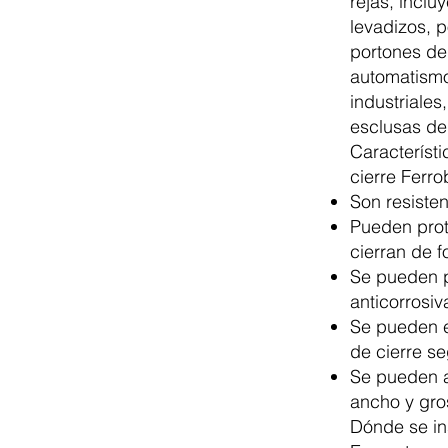
rejas, incl
levadizos, 
portones de
automatismo
industriales
esclusas de
Característi
cierre Ferr
Son resiste
Pueden prot
cierran de f
Se pueden p
anticorrosiv
Se pueden e
de cierre s
Se pueden aj
ancho y gro
Dónde se in