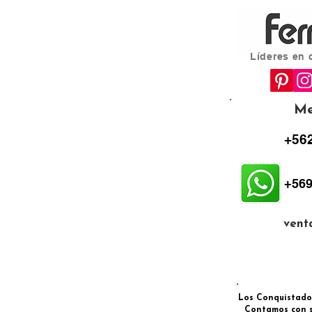
Líderes en 
Me
+562
+569
vent
Los Conquistadore
Contamos con s