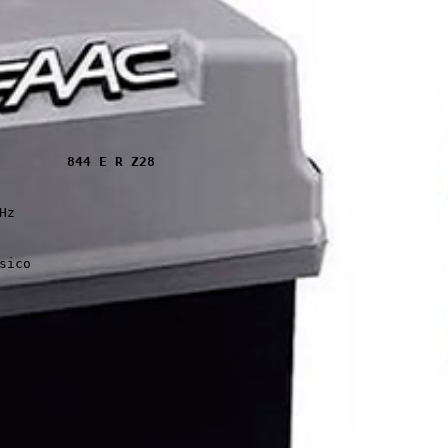
844 E R Z28
Hz
sico