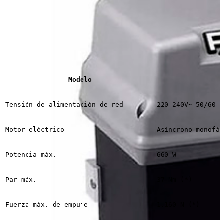
Modelo
Tensión de alimentación de red
220-240V~ 50/60 
Motor eléctrico
Asíncrono monofá
Potencia máx.
660 W
Par máx.
37 Nm (*)
Fuerza máx. de empuje
1.160 N (*)