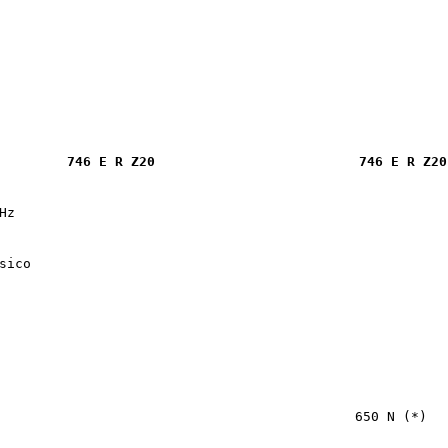
746 E R Z20
746 E R Z20
Hz
sico
650 N (*)