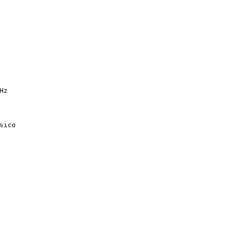
Hz
sico