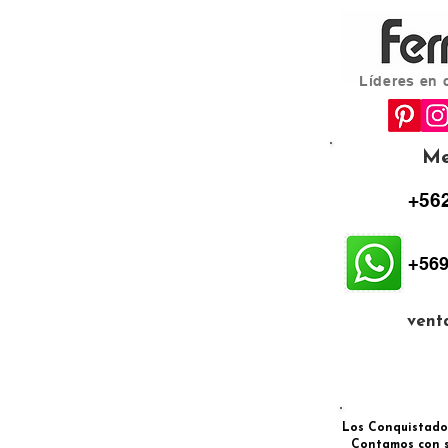
Líderes en 
Me
+562
+569
vent
Los Conquistadore
Contamos con s