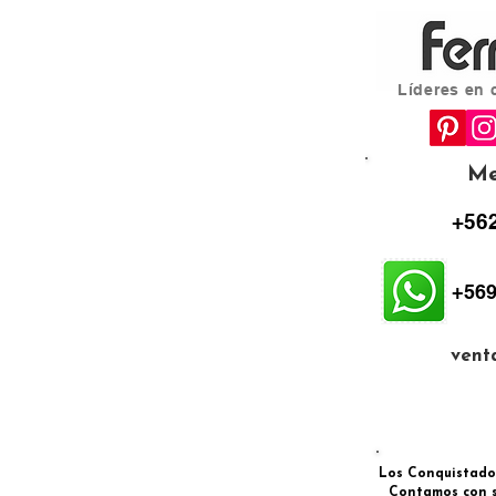
Líderes en 
Me
+562
+569
vent
Los Conquistadore
Contamos con s