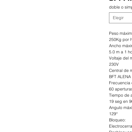
doble o sim
Peso máxim
250Kg por h
Ancho máxim
5.0 m a 1 ho
Voltaje del 
230V
Central de 
BFT ALENA (
Frecuencia 
60 apertura
Tiempo de a
19 seg en 9
Angulo máx
129°
Bloqueo:
Electrocerr