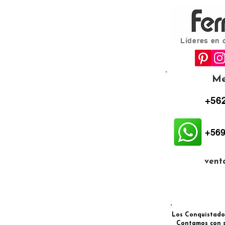
Líderes en 
Me
+562
+569
vent
Los Conquistadore
Contamos con s