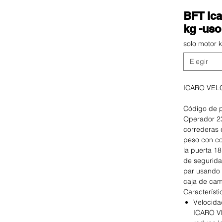
BFT Ica
kg -uso
solo motor k
ICARO VEL
Código de 
Operador 23
correderas 
peso con co
la puerta 1
de segurida
par usando 
caja de cam
Característi
Velocida
ICARO 