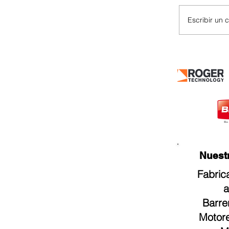
Escribir un 
Faac 8
la indu
Nuestros
Fabric
a
Barre
Motore