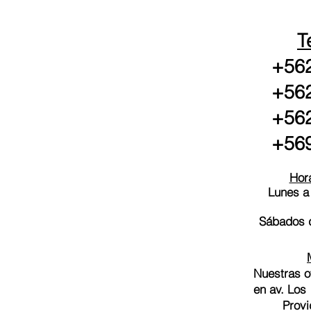
T
+562
+562
+562
+569
Hora
Lunes a
Sábados d
Nuestras o
en av. Los
Provi