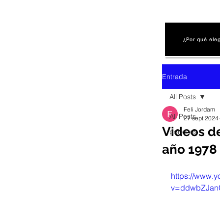
¿Por qué ele
Entrada
All Posts
Feli Jordam
All Posts
27 sept 2024
Videos d
portones
año 1978
https://www.
v=ddwbZJan