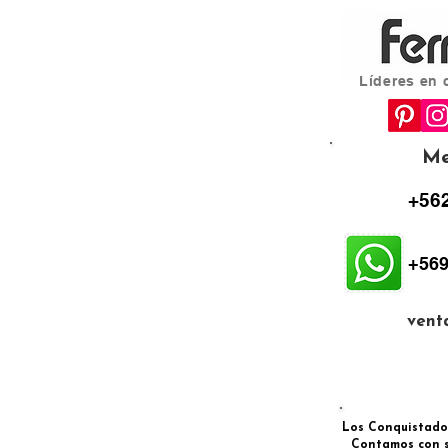
Líderes en 
Me
+562
+569
vent
Los Conquistadore
Contamos con s