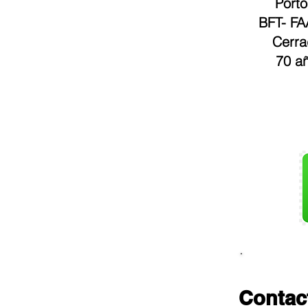
Porto
BFT
-
FA
Cerra
70 añ
Contac