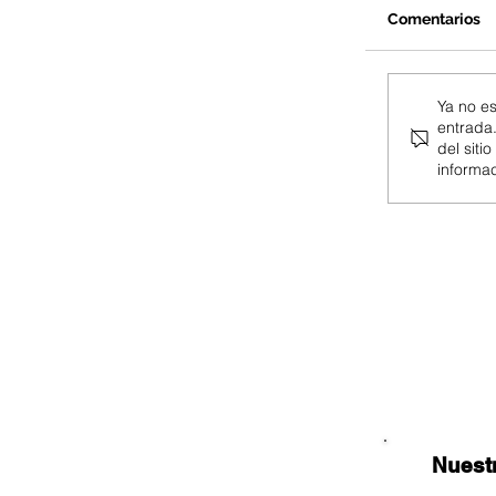
Comentarios
Faac 8
Ya no e
entrada.
la indu
del siti
informac
Nuestros