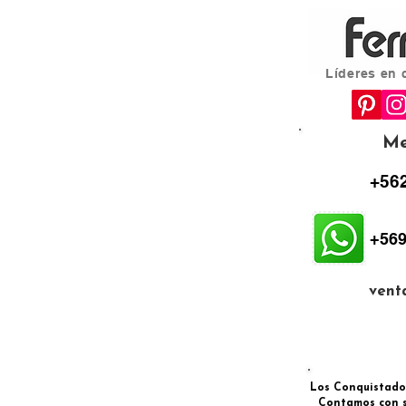
Líderes en 
Me
+562
+569
vent
Los Conquistadore
Contamos con s