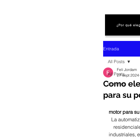
¿Por qué ele
Entrada
All Posts
Feli Jordam
All Posts
27 sept 2024
Como ele
portones
para su p
                                 Com
motor para su
La automatiz
residencial
industriales, 