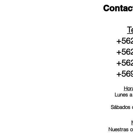
Contac
T
+562
+562
+562
+569
Hora
Lunes a
Sábados d
Nuestras o