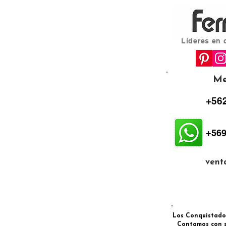
Líderes en 
Me
+562
+569
vent
Los Conquistadore
Contamos con s