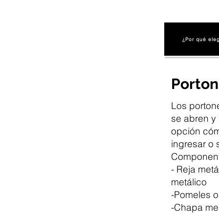
¿Por qué ele
Porto
Los porton
se abren y 
opción cóm
ingresar o 
Component
- Reja met
metálico
-Pomeles o
-Chapa mec