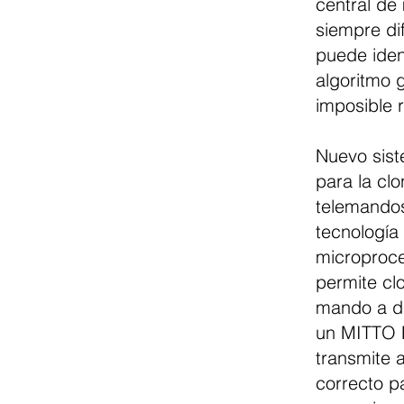
central de
siempre di
puede ident
algoritmo 
imposible 
Nuevo sist
para la cl
telemando
tecnología
microproce
permite cl
mando a d
un MITTO 
transmite 
correcto p