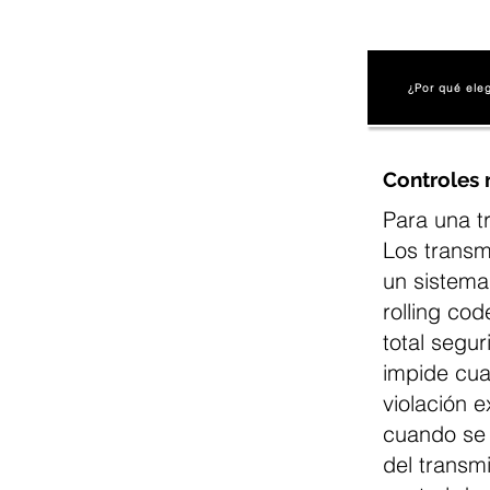
¿Por qué ele
Controles
Para una t
Los transm
un sistema
rolling co
total segu
impide cua
violación e
cuando se 
del transmi