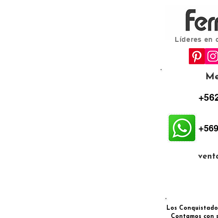
Líderes en 
Me
+562
+569
vent
Los Conquistadore
Contamos con s